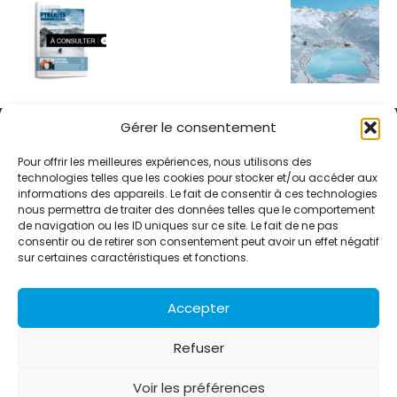
Gérer le consentement
Pour offrir les meilleures expériences, nous utilisons des
technologies telles que les cookies pour stocker et/ou accéder aux
informations des appareils. Le fait de consentir à ces technologies
Alternative Média est une agence de relations presse et de
nous permettra de traiter des données telles que le comportement
relations publiques basée à Grenoble. Depuis 1995, elle conçoit et
de navigation ou les ID uniques sur ce site. Le fait de ne pas
pilote des stratégies de visibilité en France et à l’international
consentir ou de retirer son consentement peut avoir un effet négatif
grâce à un réseau d’agences partenaires.
sur certaines caractéristiques et fonctions.
Contactez-nous :
info@alternativemedia.fr
Accepter
Refuser
Voir les préférences