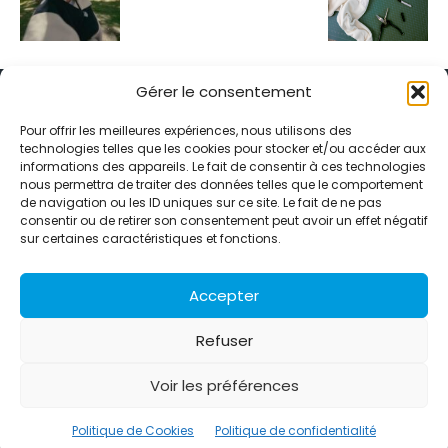
Gérer le consentement
Pour offrir les meilleures expériences, nous utilisons des
technologies telles que les cookies pour stocker et/ou accéder aux
informations des appareils. Le fait de consentir à ces technologies
Alternative Média est une agence de relations presse et de
nous permettra de traiter des données telles que le comportement
relations publiques basée à Grenoble. Depuis 1995, elle conçoit et
de navigation ou les ID uniques sur ce site. Le fait de ne pas
pilote des stratégies de visibilité en France et à l’international
consentir ou de retirer son consentement peut avoir un effet négatif
grâce à un réseau d’agences partenaires.
sur certaines caractéristiques et fonctions.
Contactez-nous :
info@alternativemedia.fr
Accepter
Refuser
Voir les préférences
© Copyright - Alternative Média
2026
Clients
Contact
International
Références
Politique de Cookies
Politique de confidentialité
Politique de confidentialité
Politique de Cookies