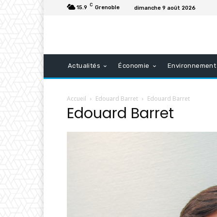
C
15.9
Grenoble
dimanche 9 août 2026
Actualités
Économie
Environnement
Accueil
Edouard Barret
Edouard Barret
Edouard Barret