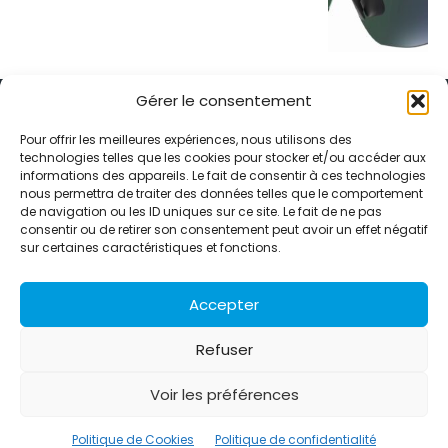
Gérer le consentement
Pour offrir les meilleures expériences, nous utilisons des
technologies telles que les cookies pour stocker et/ou accéder aux
informations des appareils. Le fait de consentir à ces technologies
Alternative Média est une agence de relations presse et de
nous permettra de traiter des données telles que le comportement
relations publiques basée à Grenoble. Depuis 1995, elle conçoit et
de navigation ou les ID uniques sur ce site. Le fait de ne pas
pilote des stratégies de visibilité en France et à l’international
consentir ou de retirer son consentement peut avoir un effet négatif
grâce à un réseau d’agences partenaires.
sur certaines caractéristiques et fonctions.
Contactez-nous :
info@alternativemedia.fr
Accepter
Refuser
Voir les préférences
© Copyright - Alternative Média
2026
Clients
Contact
International
Références
Politique de Cookies
Politique de confidentialité