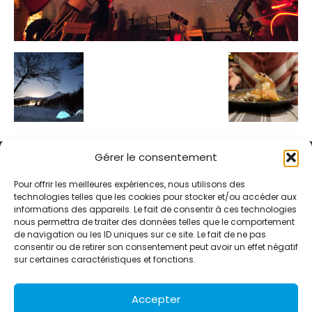
Gérer le consentement
Pour offrir les meilleures expériences, nous utilisons des
technologies telles que les cookies pour stocker et/ou accéder aux
informations des appareils. Le fait de consentir à ces technologies
Alternative Média est une agence de relations presse et de
nous permettra de traiter des données telles que le comportement
relations publiques basée à Grenoble. Depuis 1995, elle conçoit et
de navigation ou les ID uniques sur ce site. Le fait de ne pas
pilote des stratégies de visibilité en France et à l’international
consentir ou de retirer son consentement peut avoir un effet négatif
grâce à un réseau d’agences partenaires.
sur certaines caractéristiques et fonctions.
Contactez-nous :
info@alternativemedia.fr
Accepter