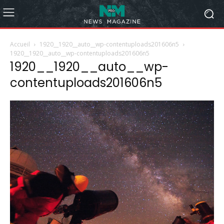
Accueil
1920__1920__auto__wp-contentuploads201606n5
1920__1920__auto__wp-contentuploads201606n5
1920__1920__auto__wp-
contentuploads201606n5