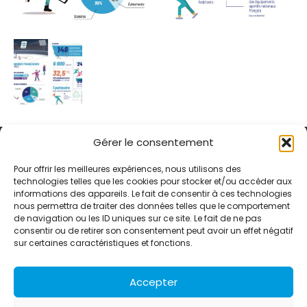
Gérer le consentement
Pour offrir les meilleures expériences, nous utilisons des
technologies telles que les cookies pour stocker et/ou accéder aux
informations des appareils. Le fait de consentir à ces technologies
Alternative Média est une agence de relations presse et de
nous permettra de traiter des données telles que le comportement
relations publiques basée à Grenoble. Depuis 1995, elle conçoit et
de navigation ou les ID uniques sur ce site. Le fait de ne pas
pilote des stratégies de visibilité en France et à l’international
consentir ou de retirer son consentement peut avoir un effet négatif
grâce à un réseau d’agences partenaires.
sur certaines caractéristiques et fonctions.
Contactez-nous :
info@alternativemedia.fr
Accepter