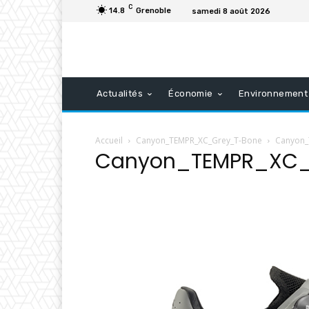
C
14.8
Grenoble
samedi 8 août 2026
Actualités
Économie
Environnement
Accueil
Canyon_TEMPR_XC_Grey_T-Bone
Canyon_
Canyon_TEMPR_XC_