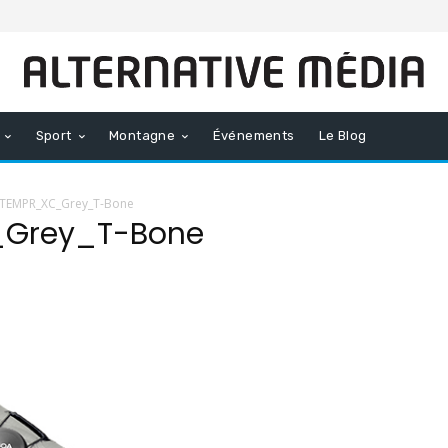
Sport
Montagne
Événements
Le Blog
TEMPR_XC_Grey_T-Bone
Grey_T-Bone