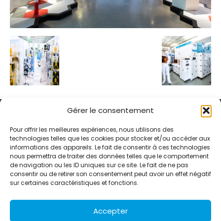
Gérer le consentement
Pour offrir les meilleures expériences, nous utilisons des
technologies telles que les cookies pour stocker et/ou accéder aux
informations des appareils. Le fait de consentir à ces technologies
Alternative Média est une agence de relations presse et de
nous permettra de traiter des données telles que le comportement
relations publiques basée à Grenoble. Depuis 1995, elle conçoit et
de navigation ou les ID uniques sur ce site. Le fait de ne pas
pilote des stratégies de visibilité en France et à l’international
consentir ou de retirer son consentement peut avoir un effet négatif
grâce à un réseau d’agences partenaires.
sur certaines caractéristiques et fonctions.
Contactez-nous :
info@alternativemedia.fr
Accepter