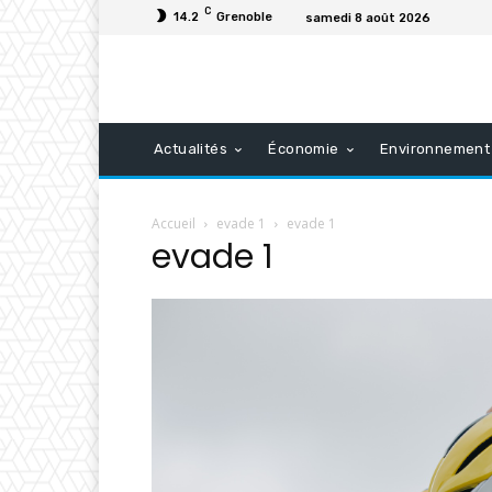
C
14.2
Grenoble
samedi 8 août 2026
Actualités
Économie
Environnement
Accueil
evade 1
evade 1
evade 1