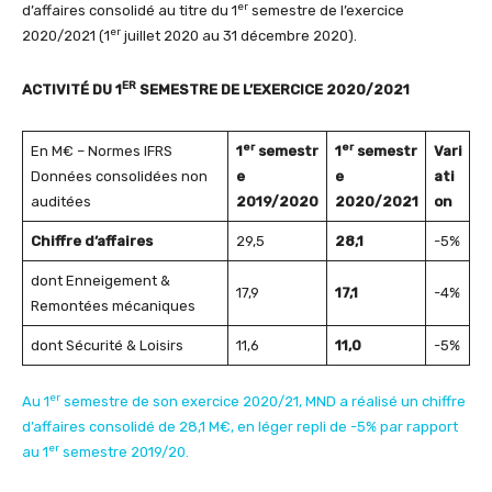
er
d’affaires consolidé au titre du 1
semestre de l’exercice
er
2020/2021 (1
juillet 2020 au 31 décembre 2020).
ER
ACTIVITÉ DU 1
SEMESTRE DE L’EXERCICE 2020/2021
er
er
En M€ – Normes IFRS
1
semestr
1
semestr
Vari
Données consolidées non
e
e
ati
auditées
2019/2020
2020/2021
on
Chiffre d’affaires
29,5
28,1
-5%
dont Enneigement &
17,9
17,1
-4%
Remontées mécaniques
dont Sécurité & Loisirs
11,6
11,0
-5%
er
Au 1
semestre de son exercice 2020/21, MND a réalisé un chiffre
d’affaires consolidé de 28,1 M€, en léger repli de -5% par rapport
er
au 1
semestre 2019/20.