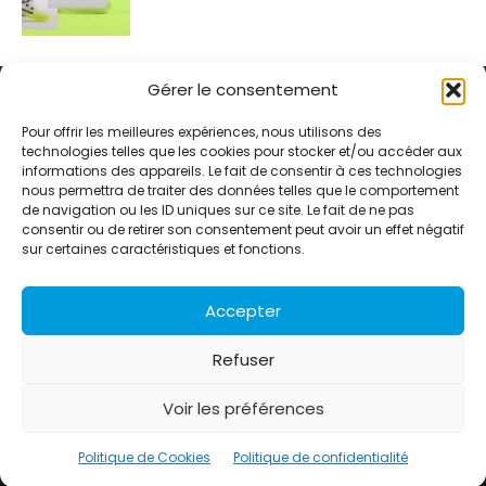
Gérer le consentement
Pour offrir les meilleures expériences, nous utilisons des
technologies telles que les cookies pour stocker et/ou accéder aux
informations des appareils. Le fait de consentir à ces technologies
Alternative Média est une agence de relations presse et de
nous permettra de traiter des données telles que le comportement
relations publiques basée à Grenoble. Depuis 1995, elle conçoit et
de navigation ou les ID uniques sur ce site. Le fait de ne pas
pilote des stratégies de visibilité en France et à l’international
consentir ou de retirer son consentement peut avoir un effet négatif
grâce à un réseau d’agences partenaires.
sur certaines caractéristiques et fonctions.
Contactez-nous :
info@alternativemedia.fr
Accepter
Refuser
Voir les préférences
© Copyright - Alternative Média
2026
Clients
Contact
International
Références
Politique de Cookies
Politique de confidentialité
Politique de confidentialité
Politique de Cookies