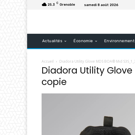
C
25.3
Grenoble
samedi 8 août 2026
Actualités
Économie
Environnement
Accueil
Diadora Utility Glove MDS BOA® Mid S3S_1_
Diadora Utility Glov
copie