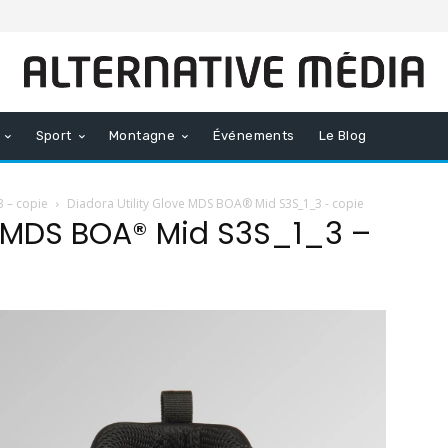
Sport
Montagne
Événements
Le Blog
3 – copie
Diadora Utility Glove MDS BOA® Mid S3S_1_3 - copie
e MDS BOA® Mid S3S_1_3 –