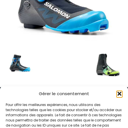
Gérer le consentement
Pour offrir les meilleures expériences, nous utilisons des
technologies telles que les cookies pour stocker et/ou accéder aux
informations des appareils. Le fait de consentir à ces technologies
Alternative Média est une agence de relations presse et de
nous permettra de traiter des données telles que le comportement
relations publiques basée à Grenoble. Depuis 1995, elle conçoit et
de navigation ou les ID uniques sur ce site. Le fait de ne pas
pilote des stratégies de visibilité en France et à l’international