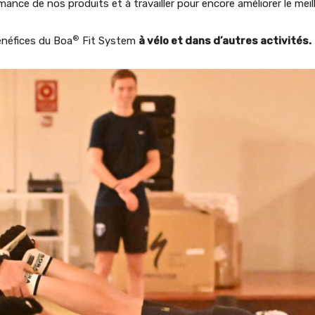
ance de nos produits et à travailler pour encore améliorer le meill
®
énéfices du Boa
Fit System
à vélo et dans d’autres activités.