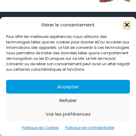
Gérer le consentement
Pour offrir les meilleures expériences, nous utilisons des
technologies telles que les cookies pour stocker et/ou accéder aux
Alternative Média est une agence de relations presse et de
informations des appareils. Le fait de consentir à ces technologies
relations publiques basée à Grenoble. Depuis 1995, elle conçoit et
nous permettra de traiter des données telles que le comportement
pilote des stratégies de visibilité en France et à l’international
de navigation ou les ID uniques sur ce site. Le fait de ne pas
grâce à un réseau d’agences partenaires.
consentir ou de retirer son consentement peut avoir un effet négatif
sur certaines caractéristiques et fonctions.
Contactez-nous :
info@alternativemedia.fr
Accepter
Refuser
© Copyright - Alternative Média
2026
Voir les préférences
Clients
Contact
International
Références
Politique de confidentialité
Politique de Cookies
Politique de Cookies
Politique de confidentialité