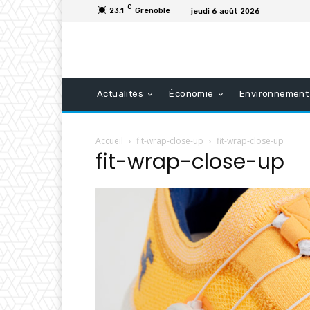
C
23.1
Grenoble
jeudi 6 août 2026
Actualités
Économie
Environnement
Accueil
fit-wrap-close-up
fit-wrap-close-up
fit-wrap-close-up