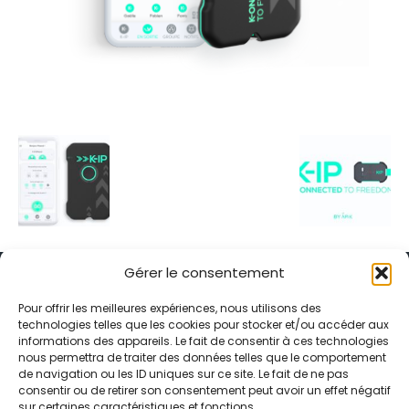
Gérer le consentement
Pour offrir les meilleures expériences, nous utilisons des
technologies telles que les cookies pour stocker et/ou accéder aux
informations des appareils. Le fait de consentir à ces technologies
Alternative Média est une agence de relations presse et de
nous permettra de traiter des données telles que le comportement
relations publiques basée à Grenoble. Depuis 1995, elle conçoit et
de navigation ou les ID uniques sur ce site. Le fait de ne pas
pilote des stratégies de visibilité en France et à l’international
consentir ou de retirer son consentement peut avoir un effet négatif
grâce à un réseau d’agences partenaires.
sur certaines caractéristiques et fonctions.