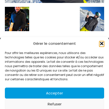
Gérer le consentement
Pour offrir les meilleures expériences, nous utilisons des
technologies telles que les cookies pour stocker et/ou accéder aux
informations des appareils. Le fait de consentir à ces technologies
Alternative Média est une agence de relations presse et de
nous permettra de traiter des données telles que le comportement
relations publiques basée à Grenoble. Depuis 1995, elle conçoit et
de navigation ou les ID uniques sur ce site. Le fait de ne pas
pilote des stratégies de visibilité en France et à l’international
consentir ou de retirer son consentement peut avoir un effet négatif
grâce à un réseau d’agences partenaires.
sur certaines caractéristiques et fonctions.
Contactez-nous :
info@alternativemedia.fr
Accepter
Refuser