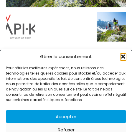
Gérer le consentement
Pour offrir les meilleures expériences, nous utilisons des
technologies telles que les cookies pour stocker et/ou accéder aux
informations des appareils. Le fait de consentir à ces technologies
Alternative Média est une agence de relations presse et de
nous permettra de traiter des données telles que le comportement
relations publiques basée à Grenoble. Depuis 1995, elle conçoit et
de navigation ou les ID uniques sur ce site. Le fait de ne pas
pilote des stratégies de visibilité en France et à l’international
consentir ou de retirer son consentement peut avoir un effet négatif
grâce à un réseau d’agences partenaires.
sur certaines caractéristiques et fonctions.
Contactez-nous :
info@alternativemedia.fr
Accepter
Refuser