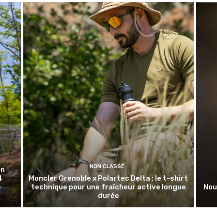
NON CLASSÉ
en
4
Moncler Grenoble x Polartec Delta : le t-shirt
e
technique pour une fraîcheur active longue
Nou
durée