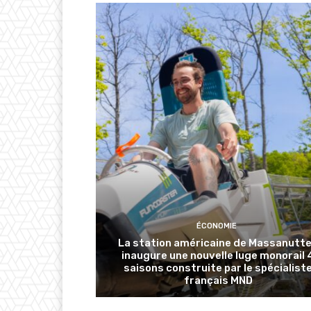
ÉCONOMIE
La station américaine de Massanutt
inaugure une nouvelle luge monorail 
saisons construite par le spécialist
français MND