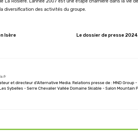
de La Rosière. L’année 2007 est une étape charnière dans la vie de
 diversification des activités du groupe.
en Isère
Le dossier de presse 2024
a.fr
teur et directeur d'Alternative Media. Relations presse de : MND Group -
es Sybelles - Serre Chevalier Vallée Domaine Skiable - Salon Mountain 