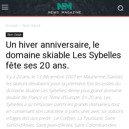
Accueil
Non classé
Non classé
Un hiver anniversaire, le
domaine skiable Les Sybelles
fête ses 20 ans.
Il y a 20 ans, le 13 décembre 2003 en Maurienne (Savoie),
les skieurs dévalaient pour la première fois les pistes du
domaine skiable Les Sybelles, 4ème plus grand domaine
skiable de France et 7ème d’Europe. En 20 ans, Les
Sybelles a su s’imposer parmi les grands domaines, tout
en conservant son caractère si particulier avec six stations
villages skis aux pieds : Le Corbier, La Toussuire, Saint-
Sorlin-d’Arves, Saint-Jean-d’Arves, Saint-Colomban-des-