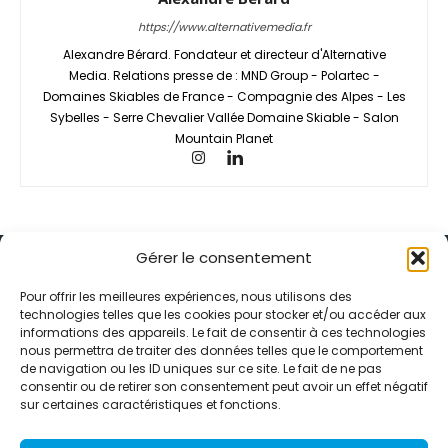
https://www.alternativemedia.fr
Alexandre Bérard. Fondateur et directeur d'Alternative
Media. Relations presse de : MND Group - Polartec -
Domaines Skiables de France - Compagnie des Alpes - Les
Sybelles - Serre Chevalier Vallée Domaine Skiable - Salon
Mountain Planet
Gérer le consentement
Pour offrir les meilleures expériences, nous utilisons des
technologies telles que les cookies pour stocker et/ou accéder aux
informations des appareils. Le fait de consentir à ces technologies
Alternative Média est une agence de relations presse et de
nous permettra de traiter des données telles que le comportement
relations publiques basée à Grenoble. Depuis 1995, elle conçoit et
de navigation ou les ID uniques sur ce site. Le fait de ne pas
pilote des stratégies de visibilité en France et à l’international
consentir ou de retirer son consentement peut avoir un effet négatif
grâce à un réseau d’agences partenaires.
sur certaines caractéristiques et fonctions.
Contactez-nous :
info@alternativemedia.fr