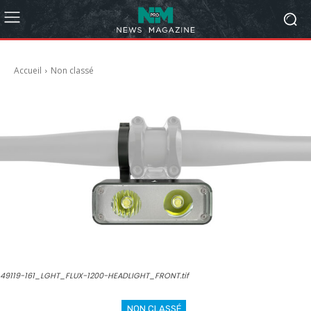
Accueil
Non classé
49119-161_LGHT_FLUX-1200-HEADLIGHT_FRONT.tif
NON CLASSÉ