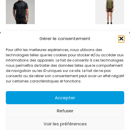
Gérer le consentement
Pour offrir les meilleures expériences, nous utilisons des
technologies telles que les cookies pour stocker et/ou accéder aux
informations des appareils. Le fait de consentir à ces technologies
Alternative Média est une agence de relations presse et de
nous permettra de traiter des données telles que le comportement
relations publiques basée à Grenoble. Depuis 1995, elle conçoit et
de navigation ou les ID uniques sur ce site. Le fait de ne pas
pilote des stratégies de visibilité en France et à l’international
consentir ou de retirer son consentement peut avoir un effet négatif
grâce à un réseau d’agences partenaires.
sur certaines caractéristiques et fonctions.
Contactez-nous :
info@alternativemedia.fr
Accepter
Refuser
Voir les préférences
© Copyright - Alternative Média
2026