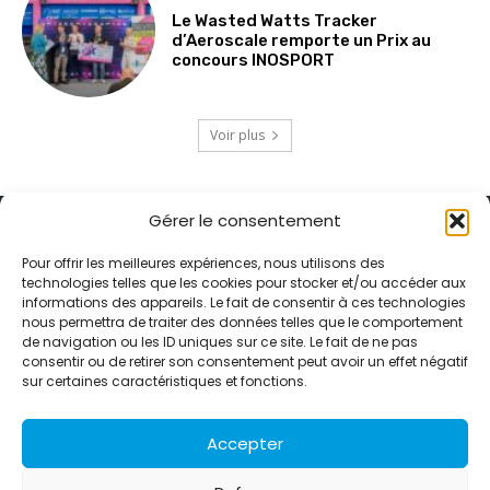
Le Wasted Watts Tracker
d’Aeroscale remporte un Prix au
concours INOSPORT
Voir plus
Gérer le consentement
Pour offrir les meilleures expériences, nous utilisons des
technologies telles que les cookies pour stocker et/ou accéder aux
informations des appareils. Le fait de consentir à ces technologies
Alternative Média est une agence de relations presse et de
nous permettra de traiter des données telles que le comportement
relations publiques basée à Grenoble. Depuis 1995, elle conçoit et
de navigation ou les ID uniques sur ce site. Le fait de ne pas
pilote des stratégies de visibilité en France et à l’international
consentir ou de retirer son consentement peut avoir un effet négatif
grâce à un réseau d’agences partenaires.
sur certaines caractéristiques et fonctions.
Contactez-nous :
info@alternativemedia.fr
Accepter