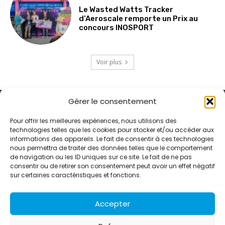
Le Wasted Watts Tracker
d’Aeroscale remporte un Prix au
concours INOSPORT
Voir plus
Gérer le consentement
Pour offrir les meilleures expériences, nous utilisons des
technologies telles que les cookies pour stocker et/ou accéder aux
informations des appareils. Le fait de consentir à ces technologies
Alternative Média est une agence de relations presse et de
nous permettra de traiter des données telles que le comportement
relations publiques basée à Grenoble. Depuis 1995, elle conçoit et
de navigation ou les ID uniques sur ce site. Le fait de ne pas
pilote des stratégies de visibilité en France et à l’international
consentir ou de retirer son consentement peut avoir un effet négatif
grâce à un réseau d’agences partenaires.
sur certaines caractéristiques et fonctions.
Contactez-nous :
info@alternativemedia.fr
Accepter