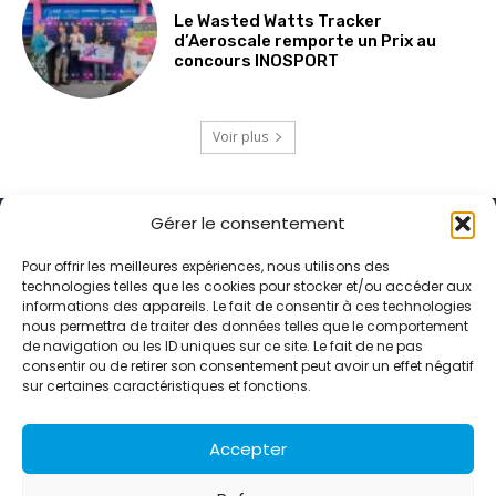
Le Wasted Watts Tracker
d’Aeroscale remporte un Prix au
concours INOSPORT
Voir plus
Gérer le consentement
Pour offrir les meilleures expériences, nous utilisons des
technologies telles que les cookies pour stocker et/ou accéder aux
informations des appareils. Le fait de consentir à ces technologies
Alternative Média est une agence de relations presse et de
nous permettra de traiter des données telles que le comportement
relations publiques basée à Grenoble. Depuis 1995, elle conçoit et
de navigation ou les ID uniques sur ce site. Le fait de ne pas
pilote des stratégies de visibilité en France et à l’international
consentir ou de retirer son consentement peut avoir un effet négatif
grâce à un réseau d’agences partenaires.
sur certaines caractéristiques et fonctions.
Contactez-nous :
info@alternativemedia.fr
Accepter