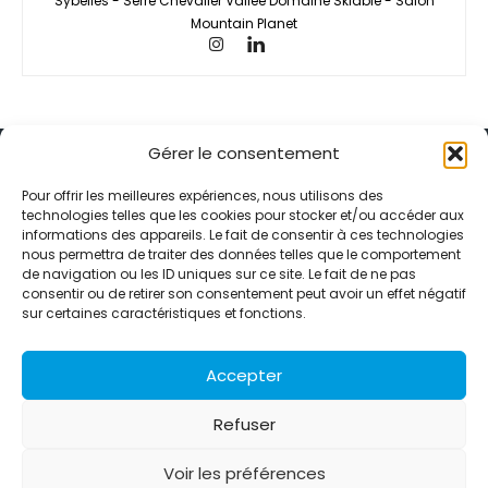
Sybelles - Serre Chevalier Vallée Domaine Skiable - Salon
Mountain Planet
Gérer le consentement
Pour offrir les meilleures expériences, nous utilisons des
technologies telles que les cookies pour stocker et/ou accéder aux
informations des appareils. Le fait de consentir à ces technologies
Alternative Média est une agence de relations presse et de
nous permettra de traiter des données telles que le comportement
relations publiques basée à Grenoble. Depuis 1995, elle conçoit et
de navigation ou les ID uniques sur ce site. Le fait de ne pas
pilote des stratégies de visibilité en France et à l’international
consentir ou de retirer son consentement peut avoir un effet négatif
grâce à un réseau d’agences partenaires.
sur certaines caractéristiques et fonctions.
Contactez-nous :
info@alternativemedia.fr
Accepter
Refuser
Voir les préférences