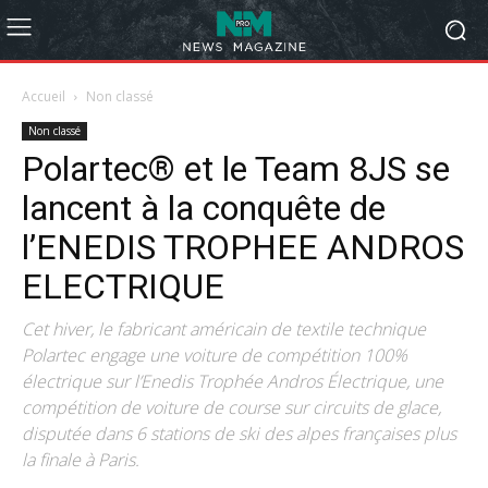
Accueil
Non classé
Non classé
Polartec® et le Team 8JS se
lancent à la conquête de
l’ENEDIS TROPHEE ANDROS
ELECTRIQUE
Cet hiver, le fabricant américain de textile technique
Polartec engage une voiture de compétition 100%
électrique sur l’Enedis Trophée Andros Électrique, une
compétition de voiture de course sur circuits de glace,
disputée dans 6 stations de ski des alpes françaises plus
la finale à Paris.