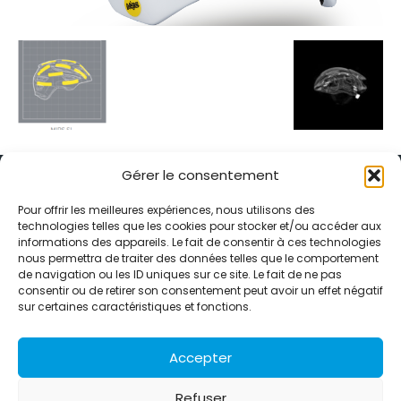
Gérer le consentement
Pour offrir les meilleures expériences, nous utilisons des
technologies telles que les cookies pour stocker et/ou accéder aux
informations des appareils. Le fait de consentir à ces technologies
Alternative Média est une agence de relations presse et de
nous permettra de traiter des données telles que le comportement
relations publiques basée à Grenoble. Depuis 1995, elle conçoit et
de navigation ou les ID uniques sur ce site. Le fait de ne pas
pilote des stratégies de visibilité en France et à l’international
consentir ou de retirer son consentement peut avoir un effet négatif
grâce à un réseau d’agences partenaires.
sur certaines caractéristiques et fonctions.
Contactez-nous :
info@alternativemedia.fr
Accepter
Refuser