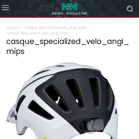
Accueil
casque_specialized_velo_angi_mips
casque_specialized_velo_angi_mips
casque_specialized_velo_angi_
mips