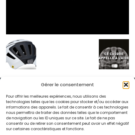
Gérer le consentement
Pour offrir les meilleures expériences, nous utilisons des
technologies telles que les cookies pour stocker et/ou accéder aux
informations des appareils. Le fait de consentir à ces technologies
Alternative Média est une agence de relations presse et de
nous permettra de traiter des données telles que le comportement
relations publiques basée à Grenoble. Depuis 1995, elle conçoit et
de navigation ou les ID uniques sur ce site. Le fait de ne pas
pilote des stratégies de visibilité en France et à l’international
consentir ou de retirer son consentement peut avoir un effet négatif
grâce à un réseau d’agences partenaires.
sur certaines caractéristiques et fonctions.