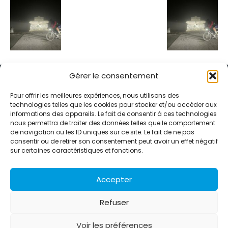
Gérer le consentement
Pour offrir les meilleures expériences, nous utilisons des
technologies telles que les cookies pour stocker et/ou accéder aux
informations des appareils. Le fait de consentir à ces technologies
Alternative Média est une agence de relations presse et de
nous permettra de traiter des données telles que le comportement
relations publiques basée à Grenoble. Depuis 1995, elle conçoit et
de navigation ou les ID uniques sur ce site. Le fait de ne pas
pilote des stratégies de visibilité en France et à l’international
consentir ou de retirer son consentement peut avoir un effet négatif
grâce à un réseau d’agences partenaires.
sur certaines caractéristiques et fonctions.
Contactez-nous :
info@alternativemedia.fr
Accepter
Refuser
Voir les préférences