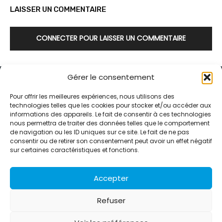
LAISSER UN COMMENTAIRE
CONNECTER POUR LAISSER UN COMMENTAIRE
Gérer le consentement
Pour offrir les meilleures expériences, nous utilisons des
technologies telles que les cookies pour stocker et/ou accéder aux
informations des appareils. Le fait de consentir à ces technologies
Alternative Média est une agence de relations presse et de
nous permettra de traiter des données telles que le comportement
relations publiques basée à Grenoble. Depuis 1995, elle conçoit et
de navigation ou les ID uniques sur ce site. Le fait de ne pas
pilote des stratégies de visibilité en France et à l’international
consentir ou de retirer son consentement peut avoir un effet négatif
grâce à un réseau d’agences partenaires.
sur certaines caractéristiques et fonctions.
Contactez-nous :
info@alternativemedia.fr
Accepter
Refuser