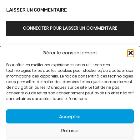
LAISSER UN COMMENTAIRE
CONNECTER POUR LAISSER UN COMMENTAIRE
Gérer le consentement
Pour offrir les meilleures expériences, nous utilisons des
technologies telles que les cookies pour stocker et/ou accéder aux
informations des appareils. Le fait de consentir à ces technologies
Alternative Média est une agence de relations presse et de
nous permettra de traiter des données telles que le comportement
relations publiques basée à Grenoble. Depuis 1995, elle conçoit et
de navigation ou les ID uniques sur ce site. Le fait de ne pas
pilote des stratégies de visibilité en France et à l’international
consentir ou de retirer son consentement peut avoir un effet négatif
grâce à un réseau d’agences partenaires.
sur certaines caractéristiques et fonctions.
Contactez-nous :
info@alternativemedia.fr
Accepter
Refuser