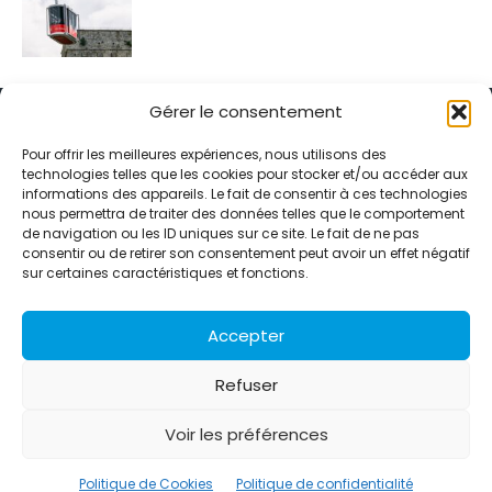
Gérer le consentement
Pour offrir les meilleures expériences, nous utilisons des
technologies telles que les cookies pour stocker et/ou accéder aux
informations des appareils. Le fait de consentir à ces technologies
Alternative Média est une agence de relations presse et de
nous permettra de traiter des données telles que le comportement
relations publiques basée à Grenoble. Depuis 1995, elle conçoit et
de navigation ou les ID uniques sur ce site. Le fait de ne pas
pilote des stratégies de visibilité en France et à l’international
consentir ou de retirer son consentement peut avoir un effet négatif
grâce à un réseau d’agences partenaires.
sur certaines caractéristiques et fonctions.
Contactez-nous :
info@alternativemedia.fr
Accepter
Refuser
Voir les préférences
© Copyright - Alternative Média
2026
Clients
Contact
International
Références
Politique de Cookies
Politique de confidentialité