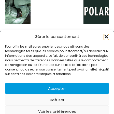
Gérer le consentement
Pour offrir les meilleures expériences, nous utilisons des
technologies telles que les cookies pour stocker et/ou accéder aux
informations des appareils. Le fait de consentir à ces technologies
Alternative Média est une agence de relations presse et de
nous permettra de traiter des données telles que le comportement
relations publiques basée à Grenoble. Depuis 1995, elle conçoit et
de navigation ou les ID uniques sur ce site. Le fait de ne pas
pilote des stratégies de visibilité en France et à l’international
consentir ou de retirer son consentement peut avoir un effet négatif
grâce à un réseau d’agences partenaires.
sur certaines caractéristiques et fonctions.
Contactez-nous :
info@alternativemedia.fr
Accepter
Refuser
Voir les préférences