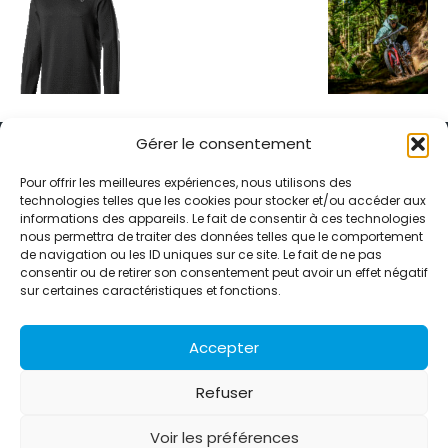
Gérer le consentement
Pour offrir les meilleures expériences, nous utilisons des
technologies telles que les cookies pour stocker et/ou accéder aux
informations des appareils. Le fait de consentir à ces technologies
Alternative Média est une agence de relations presse et de
nous permettra de traiter des données telles que le comportement
relations publiques basée à Grenoble. Depuis 1995, elle conçoit et
de navigation ou les ID uniques sur ce site. Le fait de ne pas
pilote des stratégies de visibilité en France et à l’international
consentir ou de retirer son consentement peut avoir un effet négatif
grâce à un réseau d’agences partenaires.
sur certaines caractéristiques et fonctions.
Contactez-nous :
info@alternativemedia.fr
Accepter
Refuser
Voir les préférences