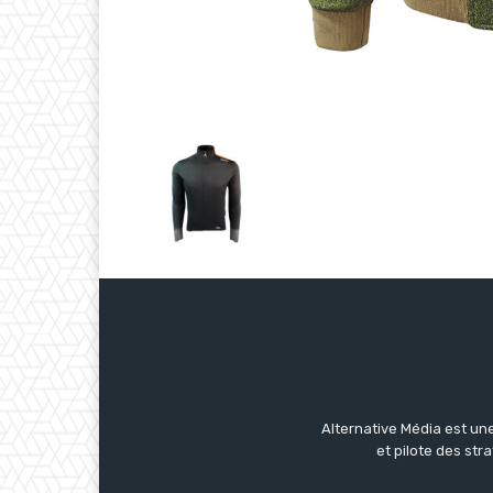
Alternative Média est une
et pilote des str