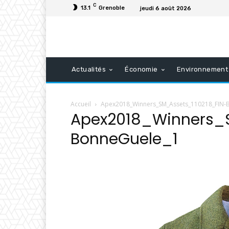
C
13.1
Grenoble
jeudi 6 août 2026
Actualités
Économie
Environnement
Accueil
Apex2018_Winners_SM_Assets_110218_FIN-
Apex2018_Winners_S
BonneGuele_1