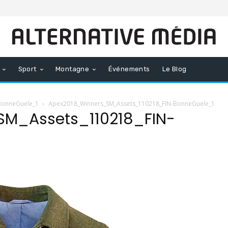
Sport
Montagne
Événements
Le Blog
BonneGuele_1
Apex2018_Winners_SM_Assets_110218_FIN-BonneGuele_1
M_Assets_110218_FIN-