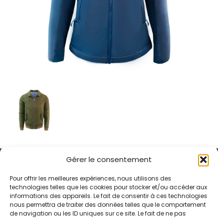
Gérer le consentement
Pour offrir les meilleures expériences, nous utilisons des
technologies telles que les cookies pour stocker et/ou accéder aux
informations des appareils. Le fait de consentir à ces technologies
Alternative Média est une agence de relations presse et de
nous permettra de traiter des données telles que le comportement
relations publiques basée à Grenoble. Depuis 1995, elle conçoit et
de navigation ou les ID uniques sur ce site. Le fait de ne pas
pilote des stratégies de visibilité en France et à l’international