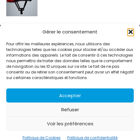
Gérer le consentement
Pour offrir les meilleures expériences, nous utilisons des
technologies telles que les cookies pour stocker et/ou accéder aux
informations des appareils. Le fait de consentir à ces technologies
Alternative Média est une agence de relations presse et de
nous permettra de traiter des données telles que le comportement
relations publiques basée à Grenoble. Depuis 1995, elle conçoit et
de navigation ou les ID uniques sur ce site. Le fait de ne pas
pilote des stratégies de visibilité en France et à l’international
consentir ou de retirer son consentement peut avoir un effet négatif
grâce à un réseau d’agences partenaires.
sur certaines caractéristiques et fonctions.
Contactez-nous :
info@alternativemedia.fr
Accepter
Refuser
Voir les préférences
© Copyright - Alternative Média
2026
Clients
Contact
International
Références
Politique de Cookies
Politique de confidentialité