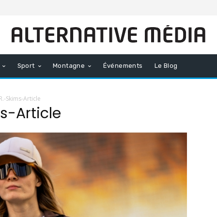
Sport
Montagne
Événements
Le Blog
R.-Skims-Article
s-Article