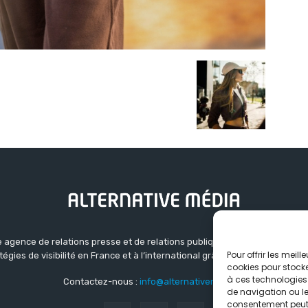
 agence de relations presse et de relations publiques basée à Grenoble.
Pour offrir les meil
atégies de visibilité en France et à l’international grâce à un réseau d’ag
cookies pour stocke
à ces technologies
Contactez-nous :
info@alternativemedia.fr
de navigation ou les
consentement peut a