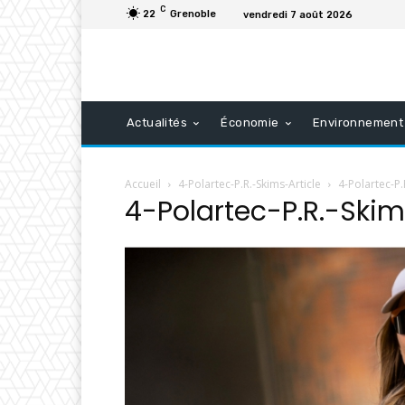
C
22
Grenoble
vendredi 7 août 2026
Actualités
Économie
Environnement
Accueil
4-Polartec-P.R.-Skims-Article
4-Polartec-P.
4-Polartec-P.R.-Skim