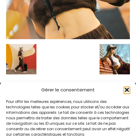
Gérer le consentement
Pour offrir les meilleures expériences, nous utilisons des
technologies telles que les cookies pour stocker et/ou accéder aux
informations des appareils. Le fait de consentir à ces technologies
Alternative Média est une agence de relations presse et de
nous permettra de traiter des données telles que le comportement
relations publiques basée à Grenoble. Depuis 1995, elle conçoit et
de navigation ou les ID uniques sur ce site. Le fait de ne pas
pilote des stratégies de visibilité en France et à l’international
consentir ou de retirer son consentement peut avoir un effet négatif
grâce à un réseau d’agences partenaires.
sur certaines caractéristiques et fonctions.