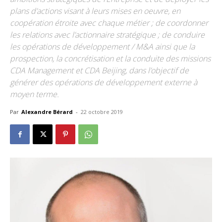
plans d’actions visant à leurs mises en oeuvre, en
coopération étroite avec chaque métier ; de coordonner
les relations avec l’actionnaire stratégique ; de conduire
les opérations de développement / M&A ainsi que la
prospection, la concrétisation et la conduite des missions
CDA Management et CDA Beijing, dans l’objectif de
générer des opérations de développement externe à
moyen terme.
Par
Alexandre Bérard
-
22 octobre 2019