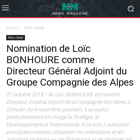
Accueil
Non classé
Non classé
Nomination de Loïc
BONHOURE comme
Directeur Général Adjoint du
Groupe Compagnie des Alpes
21 octobre 2019 – M. Loïc BONHOURE est nommé
Directeur Général Adjoint de la Compagnie des Alpes, à
compter du 4 novembre prochain. Il aura plus
particulièrement en charge la Stratégie, le
Développement et l’International. A ce titre, il aura pour
principales missions d’élaborer les orientations et les
ambitions stratégiques de l’Entreprise et de déployer les