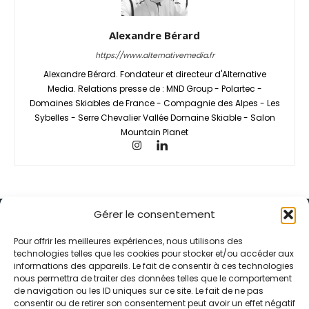
Alexandre Bérard
https://www.alternativemedia.fr
Alexandre Bérard. Fondateur et directeur d'Alternative
Media. Relations presse de : MND Group - Polartec -
Domaines Skiables de France - Compagnie des Alpes - Les
Sybelles - Serre Chevalier Vallée Domaine Skiable - Salon
Mountain Planet
Gérer le consentement
Pour offrir les meilleures expériences, nous utilisons des
technologies telles que les cookies pour stocker et/ou accéder aux
informations des appareils. Le fait de consentir à ces technologies
Alternative Média est une agence de relations presse et de
nous permettra de traiter des données telles que le comportement
relations publiques basée à Grenoble. Depuis 1995, elle conçoit et
de navigation ou les ID uniques sur ce site. Le fait de ne pas
pilote des stratégies de visibilité en France et à l’international
consentir ou de retirer son consentement peut avoir un effet négatif