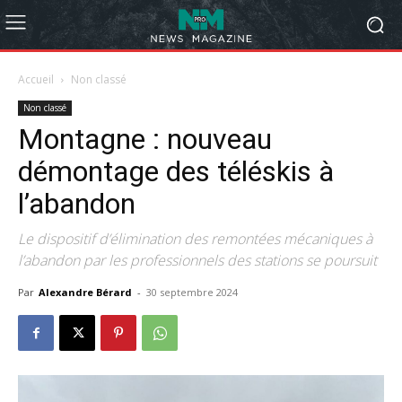
Accueil
Non classé
Non classé
Montagne : nouveau
démontage des téléskis à
l’abandon
Le dispositif d’élimination des remontées mécaniques à
l’abandon par les professionnels des stations se poursuit
Par
Alexandre Bérard
-
30 septembre 2024