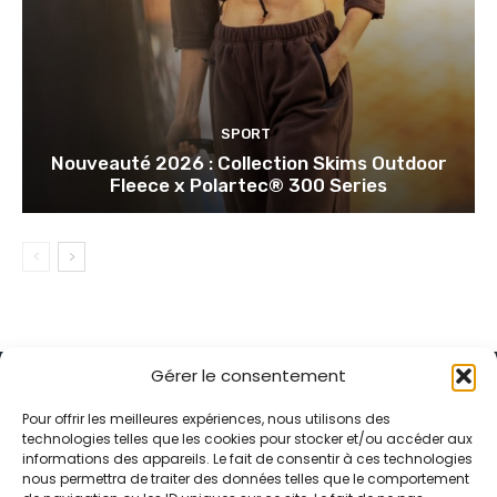
SPORT
Nouveauté 2026 : Collection Skims Outdoor
Fleece x Polartec® 300 Series
Gérer le consentement
Pour offrir les meilleures expériences, nous utilisons des
technologies telles que les cookies pour stocker et/ou accéder aux
informations des appareils. Le fait de consentir à ces technologies
Alternative Média est une agence de relations presse et de
nous permettra de traiter des données telles que le comportement
relations publiques basée à Grenoble. Depuis 1995, elle conçoit et