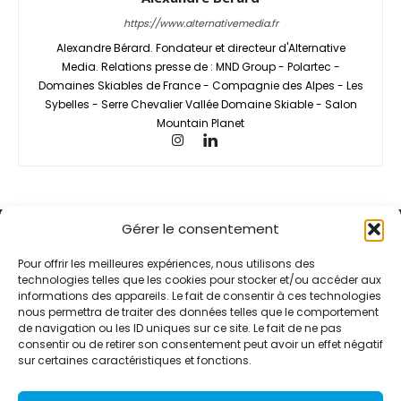
https://www.alternativemedia.fr
Alexandre Bérard. Fondateur et directeur d'Alternative
Media. Relations presse de : MND Group - Polartec -
Domaines Skiables de France - Compagnie des Alpes - Les
Sybelles - Serre Chevalier Vallée Domaine Skiable - Salon
Mountain Planet
Gérer le consentement
Pour offrir les meilleures expériences, nous utilisons des
technologies telles que les cookies pour stocker et/ou accéder aux
informations des appareils. Le fait de consentir à ces technologies
Alternative Média est une agence de relations presse et de
nous permettra de traiter des données telles que le comportement
relations publiques basée à Grenoble. Depuis 1995, elle conçoit et
de navigation ou les ID uniques sur ce site. Le fait de ne pas
pilote des stratégies de visibilité en France et à l’international
consentir ou de retirer son consentement peut avoir un effet négatif
grâce à un réseau d’agences partenaires.
sur certaines caractéristiques et fonctions.
Contactez-nous :
info@alternativemedia.fr