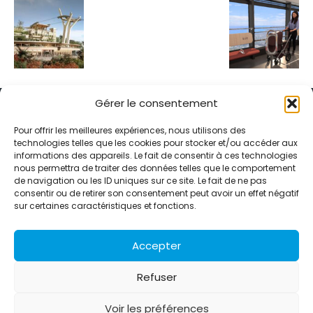
Gérer le consentement
Pour offrir les meilleures expériences, nous utilisons des
technologies telles que les cookies pour stocker et/ou accéder aux
informations des appareils. Le fait de consentir à ces technologies
Alternative Média est une agence de relations presse et de
nous permettra de traiter des données telles que le comportement
relations publiques basée à Grenoble. Depuis 1995, elle conçoit et
de navigation ou les ID uniques sur ce site. Le fait de ne pas
pilote des stratégies de visibilité en France et à l’international
consentir ou de retirer son consentement peut avoir un effet négatif
grâce à un réseau d’agences partenaires.
sur certaines caractéristiques et fonctions.
Contactez-nous :
info@alternativemedia.fr
Accepter
Refuser
Voir les préférences