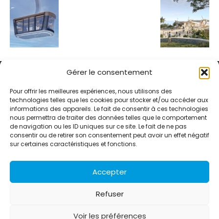
Gérer le consentement
Pour offrir les meilleures expériences, nous utilisons des
technologies telles que les cookies pour stocker et/ou accéder aux
informations des appareils. Le fait de consentir à ces technologies
Alternative Média est une agence de relations presse et de
nous permettra de traiter des données telles que le comportement
relations publiques basée à Grenoble. Depuis 1995, elle conçoit et
de navigation ou les ID uniques sur ce site. Le fait de ne pas
pilote des stratégies de visibilité en France et à l’international
consentir ou de retirer son consentement peut avoir un effet négatif
grâce à un réseau d’agences partenaires.
sur certaines caractéristiques et fonctions.
Contactez-nous :
info@alternativemedia.fr
Accepter
Refuser
Voir les préférences