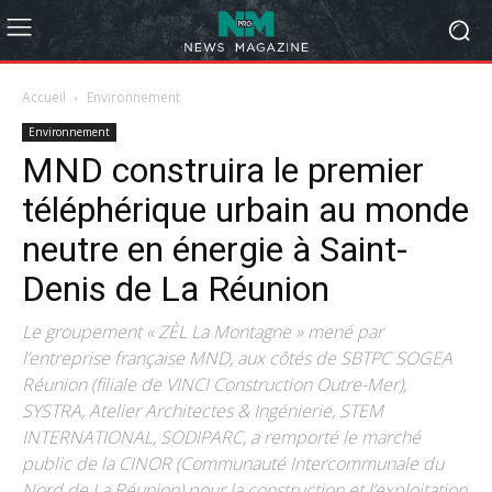
Accueil
Environnement
Environnement
MND construira le premier
téléphérique urbain au monde
neutre en énergie à Saint-
Denis de La Réunion
Le groupement « ZÈL La Montagne » mené par
l’entreprise française MND, aux côtés de SBTPC SOGEA
Réunion (filiale de VINCI Construction Outre-Mer),
SYSTRA, Atelier Architectes & Ingénierie, STEM
INTERNATIONAL, SODIPARC, a remporté le marché
public de la CINOR (Communauté Intercommunale du
Nord de La Réunion) pour la construction et l’exploitation