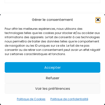
Gérer le consentement
Pour offrir les meilleures expériences, nous utilisons des
technologies telles que les cookies pour stocker et/ou accéder aux
informations des appareils. Le fait de consentir à ces technologies
Alternative Média est une agence de relations presse et de
nous permettra de traiter des données telles que le comportement
relations publiques basée à Grenoble. Depuis 1995, elle conçoit et
de navigation ou les ID uniques sur ce site. Le fait de ne pas
pilote des stratégies de visibilité en France et à l’international
consentir ou de retirer son consentement peut avoir un effet négatif
grâce à un réseau d’agences partenaires.
sur certaines caractéristiques et fonctions.
Contactez-nous :
info@alternativemedia.fr
Accepter
Refuser
Voir les préférences
© Copyright - Alternative Média
2026
Clients
Contact
International
Références
Politique de Cookies
Politique de confidentialité
Politique de confidentialité
Politique de Cookies