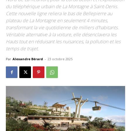
du téléphérique urbain de La Montagne à Saint-Denis.
Cette nouvelle ligne reliera le bas de Bellepierre au
plateau de La Montagne en seulement 4 minutes,
transformant la vie quotidienne de milliers d’habitants.
Véritable alternative à la voiture, elle désenclavera les
Hauts tout en réduisant les nuisances, la pollution et les
temps de trajet.
Par
Alexandre Bérard
-
23 octobre 2025