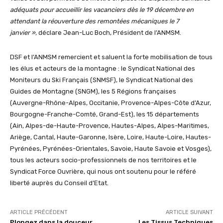
adéquats pour accueillir les vacanciers dès le 19 décembre en
attendant la réouverture des remontées mécaniques le 7
janvier »,
déclare Jean-Luc Boch, Président de l’ANMSM.
DSF et l’ANMSM remercient et saluent la forte mobilisation de tous
les élus et acteurs de la montagne : le Syndicat National des
Moniteurs du Ski Français (SNMSF), le Syndicat National des
Guides de Montagne (SNGM), les 5 Régions françaises
(Auvergne-Rhône-Alpes, Occitanie, Provence-Alpes-Côte d’Azur,
Bourgogne-Franche-Comté, Grand-Est), les 15 départements
(Ain, Alpes-de-Haute-Provence, Hautes-Alpes, Alpes-Maritimes,
Ariège, Cantal, Haute-Garonne, Isère, Loire, Haute-Loire, Hautes-
Pyrénées, Pyrénées-Orientales, Savoie, Haute Savoie et Vosges),
tous les acteurs socio-professionnels de nos territoires et le
Syndicat Force Ouvrière, qui nous ont soutenu pour le référé
liberté auprès du Conseil d’Etat.
ARTICLE PRÉCÉDENT
ARTICLE SUIVANT
Plongez dans la douceur
Les Tissus Techniques