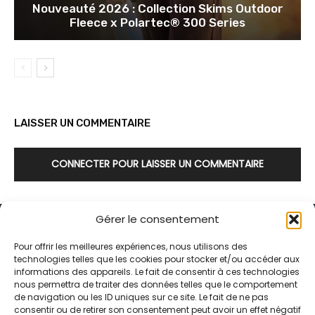
Nouveauté 2026 : Collection Skims Outdoor
Fleece x Polartec® 300 Series
LAISSER UN COMMENTAIRE
CONNECTER POUR LAISSER UN COMMENTAIRE
Gérer le consentement
Pour offrir les meilleures expériences, nous utilisons des
technologies telles que les cookies pour stocker et/ou accéder aux
informations des appareils. Le fait de consentir à ces technologies
Alternative Média est une agence de relations presse et de
nous permettra de traiter des données telles que le comportement
relations publiques basée à Grenoble. Depuis 1995, elle conçoit et
de navigation ou les ID uniques sur ce site. Le fait de ne pas
pilote des stratégies de visibilité en France et à l’international
consentir ou de retirer son consentement peut avoir un effet négatif