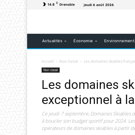
C
14.8
Grenoble
jeudi 6 août 2026
Actualités
Économie
Environnement
Accueil
Non classé
Les domaines skiables françai
Non classé
Les domaines ski
exceptionnel à l
Ce jeudi 7 septembre, Domaines Skiables de 
à boucler son budget sportif pour 2024. Le
opérateurs de domaines skiables à partir d