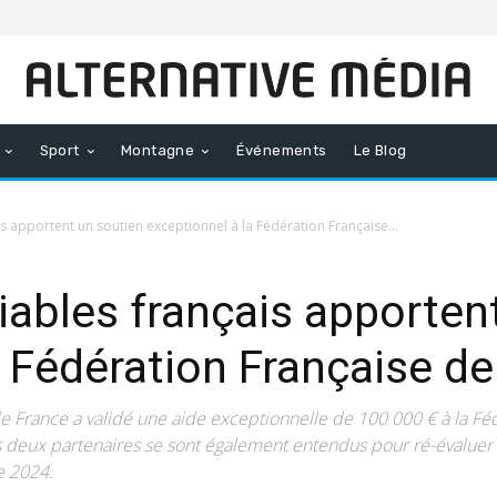
Sport
Montagne
Événements
Le Blog
s apportent un soutien exceptionnel à la Fédération Française...
ables français apporten
a Fédération Française de
France a validé une aide exceptionnelle de 100 000 € à la Fédér
s deux partenaires se sont également entendus pour ré-évaluer
e 2024.