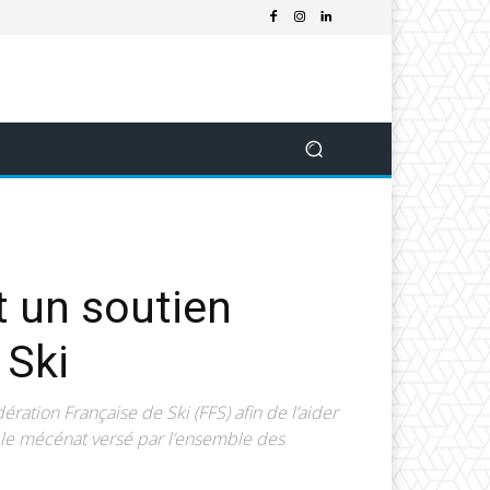
t un soutien
 Ski
ation Française de Ski (FFS) afin de l’aider
 le mécénat versé par l’ensemble des