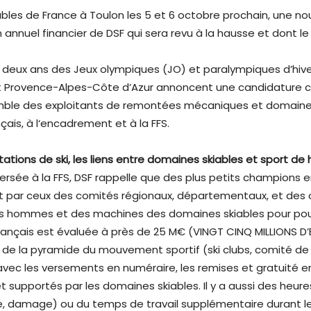
bles de France à Toulon les 5 et 6 octobre prochain, une n
n annuel financier de DSF qui sera revu à la hausse et dont l
à deux ans des Jeux olympiques (JO) et paralympiques d’hiver 
Provence-Alpes-Côte d’Azur annoncent une candidature co
semble des exploitants de remontées mécaniques et domaines
çais, à l‘encadrement et à la FFS.
ations de ski, les liens entre domaines skiables et sport de 
ersée à la FFS, DSF rappelle que des plus petits champions 
t par ceux des comités régionaux, départementaux, et des c
des hommes et des machines des domaines skiables pour pouvo
rançais est évaluée à près de 25 M€ (VINGT CINQ MILLIONS D
x de la pyramide du mouvement sportif (ski clubs, comité de sk
 avec les versements en numéraire, les remises et gratuité e
et supportés par les domaines skiables. Il y a aussi des he
damage) ou du temps de travail supplémentaire durant leq