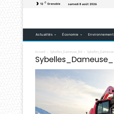
C
12
Grenoble
samedi 8 août 2026
Actualités
Économie
Environnement
Accueil
Sybelles_Dameuse_Bd
Sybelles_Dameus
Sybelles_Dameuse_