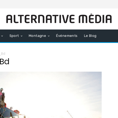
Sport
Montagne
Événements
Le Blog
e_Bd
Bd